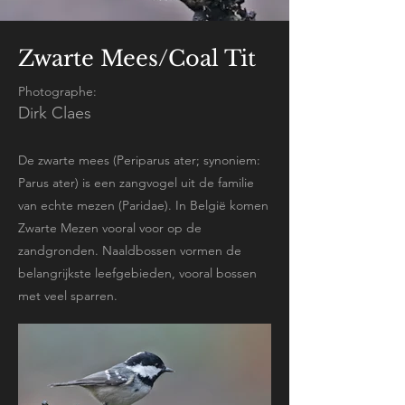
Zwarte Mees/Coal Tit
Photographe:
Dirk Claes
De zwarte mees (Periparus ater; synoniem:
Parus ater) is een zangvogel uit de familie
van echte mezen (Paridae). In België komen
Zwarte Mezen vooral voor op de
zandgronden. Naaldbossen vormen de
belangrijkste leefgebieden, vooral bossen
met veel sparren.