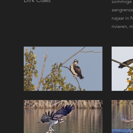
Dirk Claes
sommige z
aangrenze
najaar in 
rivieren, 