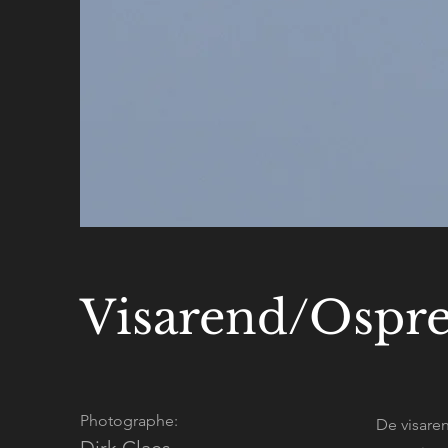
Visarend/Ospr
Photographe:
De visare