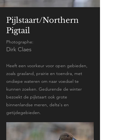
Pijlstaart/Northern
Pigtail
Photographe:
Dirk Claes
Heeft een voorkeur voor open gebieden,
zoals grasland, prairie en toendra, met
ondiepe wateren om naar voedsel te
kunnen zoeken. Gedurende de winter
bezoekt de pijlstaart ook grote
binnenlandse meren, delta's en
getijdegebieden.