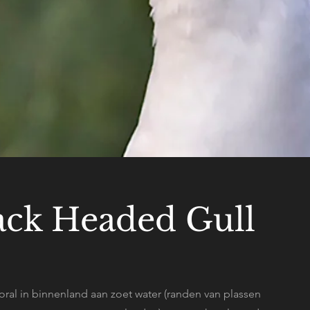
ck Headed Gull
oral in binnenland aan zoet water (randen van plassen