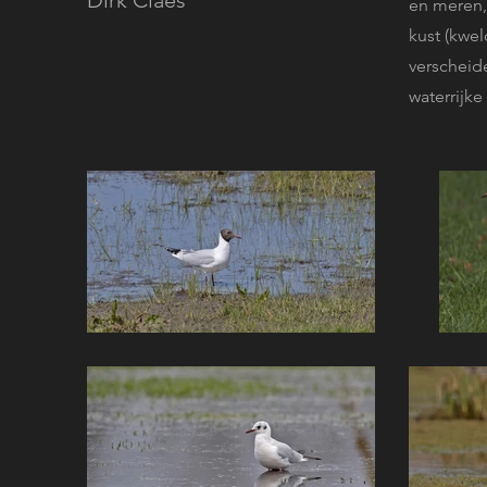
Dirk Claes
en meren,
kust (kwel
verscheid
waterrijk