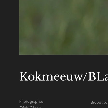
Kokmeeuw/BLa
Photographe:
Broedt vo