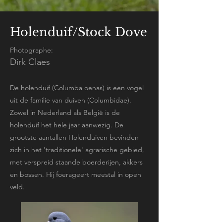
Holenduif/Stock Dove
Photographe:
Dirk Claes
De holenduif (Columba oenas) is een vogel
uit de familie van duiven (Columbidae).
Zowel in Nederland als België is de
holenduif het hele jaar aanwezig. De
grootste aantallen Holenduiven bevinden
zich in het 'traditionele' agrarische gebied,
met verspreid staande boerderijen, akkers
en bossen. Hij foerageert meestal in open
veld.