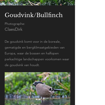
Goudvink/Bullfinch
Photographe:
ClaesDirk
De goudvink komt voor in de boreale,
gematigde en bergklimaatgebieden van
Europa, waar de bossen en halfopen
parkachtige landschappen voorkomen waar
de goudvink van houdt.