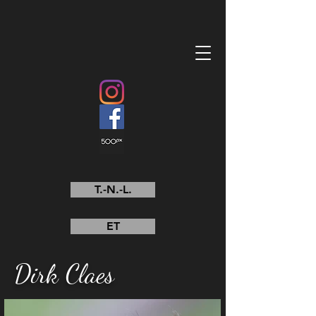
T.-N.-L.
ET
Dirk Claes