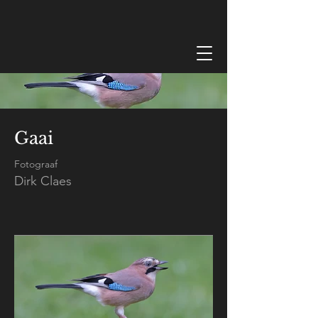
Gaai
Fotograaf
Dirk Claes