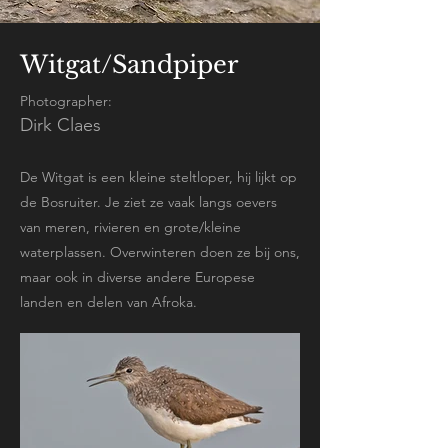
Witgat/Sandpiper
Photographer:
Dirk Claes
De Witgat is een kleine steltloper, hij lijkt op
de Bosruiter. Je ziet ze vaak langs oevers
van meren, rivieren en grote/kleine
waterplassen. Overwinteren doen ze bij ons,
maar ook in diverse andere Europese
landen en delen van Afroka.