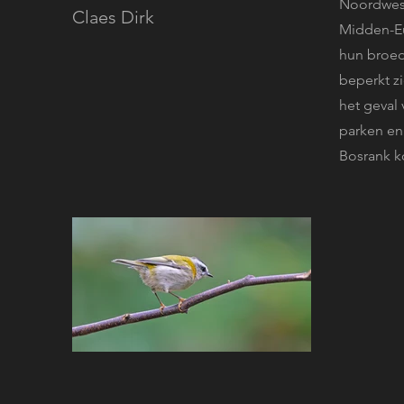
Noordwest-
Claes Dirk
Midden-Eu
hun broed
beperkt zi
het geval
parken en
Bosrank k