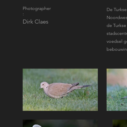
Photographer
De Turkse 
:
Noordwest
Dirk Claes
de Turkse 
stadscent
voedsel g
bebouwing