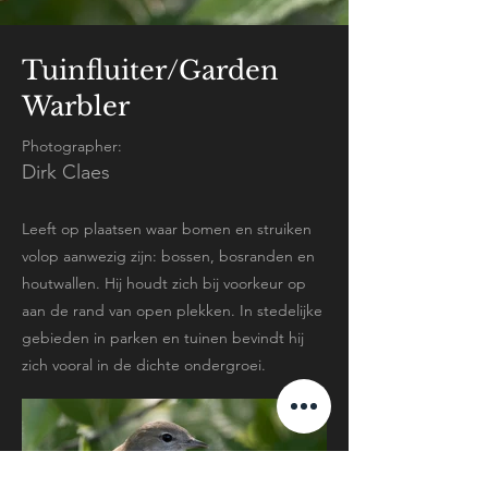
Tuinfluiter/Garden
Warbler
Photographer:
Dirk Claes
Leeft op plaatsen waar bomen en struiken
volop aanwezig zijn: bossen, bosranden en
houtwallen. Hij houdt zich bij voorkeur op
aan de rand van open plekken. In stedelijke
gebieden in parken en tuinen bevindt hij
zich vooral in de dichte ondergroei.