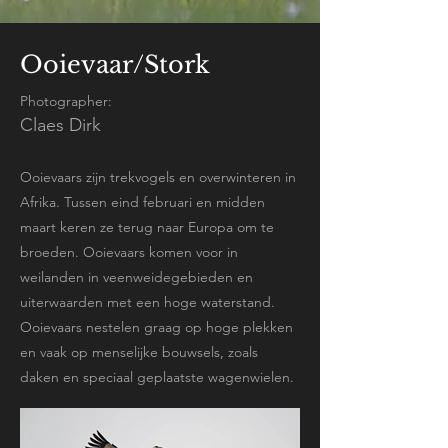
Ooievaar/Stork
Photographer:
Claes Dirk
Ooievaars zijn trekvogels en overwinteren in
Afrika. Tussen eind februari en midden
maart keren ze terug naar Europa om te
broeden. Ooievaars komen voor in
weilanden in veenweidegebieden en
uiterwaarden met een hoge waterstand.
Ooievaars nestelen graag op hoge plekken
en vaak op menselijke bouwsels, zoals
daken en speciaal geplaatste wagenwielen.