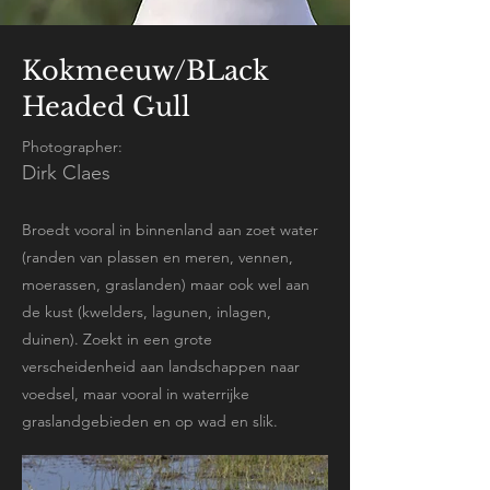
Kokmeeuw/BLack
Headed Gull
Photographer:
Dirk Claes
Broedt vooral in binnenland aan zoet water
(randen van plassen en meren, vennen,
moerassen, graslanden) maar ook wel aan
de kust (kwelders, lagunen, inlagen,
duinen). Zoekt in een grote
verscheidenheid aan landschappen naar
voedsel, maar vooral in waterrijke
graslandgebieden en op wad en slik.