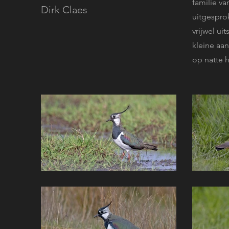
familie v
Dirk Claes
uitgesprok
vrijwel ui
kleine aa
op natte 