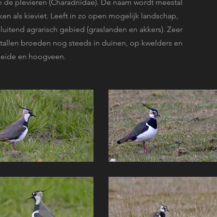
an de plevieren (Charadriidae). De naam wordt meestal
en als kieviet. Leeft in zo open mogelijk landschap,
tsluitend agrarisch gebied (graslanden en akkers). Zeer
ntallen broeden nog steeds in duinen, op kwelders en
heide en hoogveen.