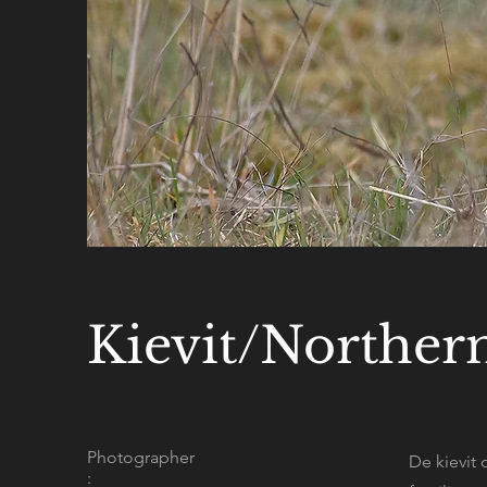
Kievit/Norther
Photographer
De kievit 
: