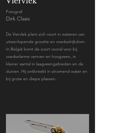
Viervlek
Fotograf:
Dirk Claes
De Viervlek plant zich voort in wateren van
uiteenlopende grootte en voedselrijkdom.
In België komt de soort vooral voor bij
voedselarme vennen en hoogveen, in
kleiner aantal in laagveengebieden en de
duinen. Hij ontbreekt in stromend water en
bij grote en diepe plassen.