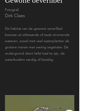
Gewone oeverlibel
Fotograf:
Dirk Claes
De habitat van de gewone oeverlibel
bestaat uit stilstaande of zwak stromende
wateren, zowel met veel waterplanten als
grotere meren met weinig vegetatie. De
ondergrond dient liefst kaal te zijn, de
waterbodem zandig of kiezelig.