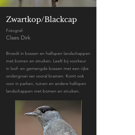
Zwartkop/Blackcap
Fotograf:
Claes Dirk
Broedt in bossen en halfopen landschappen
met bomen en struiken. Leeft bij voorkeur
in loof- en gemengde bossen met een rijke
ondergroei van vooral bramen. Komt ook
voor in parken, tuinen en andere halfopen
landschappen met bomen en struiken.