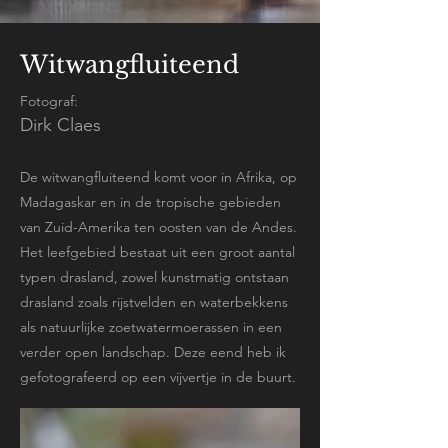
Witwangfluiteend
Fotograf:
Dirk Claes
De witwangfluiteend komt voor in Afrika, op
Madagaskar en in de tropische gebieden
van Zuid-Amerika ten oosten van de Andes.
Het leefgebied bestaat uit een groot aantal
typen drasland, zowel kunstmatig ontstaan
drasland zoals rijstvelden en waterbekkens
als natuurlijke zoetwatermoerassen in een
verder open landschap. Deze eend heb ik
gefotografeerd op een vijvertje in de buurt.