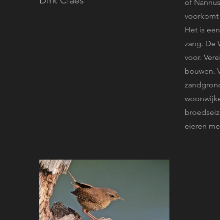
Dirk Claes
of Nannus
voorkomt 
Het is ee
zang. De 
voor. Ver
bouwen. V
zandgrond
woonwijke
broedseizo
eieren met