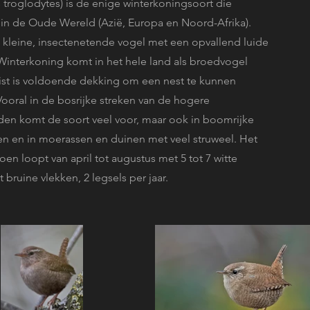
 troglodytes) is de enige winterkoningsoort die
in de Oude Wereld (Azië, Europa en Noord-Afrika).
n kleine, insectenetende vogel met een opvallend luide
Winterkoning komt in het hele land als broedvogel
eist is voldoende dekking om een nest te kunnen
ooral in de bosrijke streken van de hogere
en komt de soort veel voor, maar ook in boomrijke
n en in moerassen en duinen met veel struweel. Het
en loopt van april tot augustus met 5 tot 7 witte
 bruine vlekken, 2 legsels per jaar.