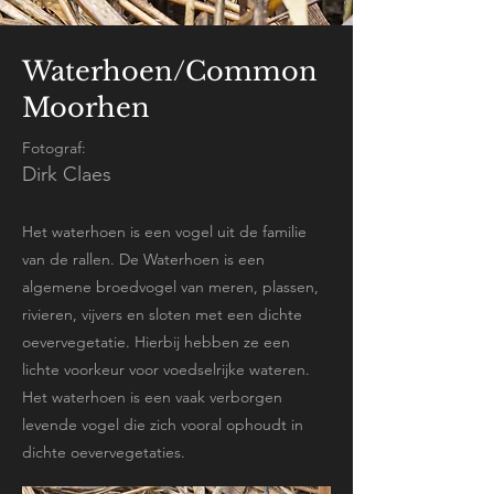
Waterhoen/Common
Moorhen
Fotograf:
Dirk Claes
Het waterhoen is een vogel uit de familie
van de rallen. De Waterhoen is een
algemene broedvogel van meren, plassen,
rivieren, vijvers en sloten met een dichte
oevervegetatie. Hierbij hebben ze een
lichte voorkeur voor voedselrijke wateren.
Het waterhoen is een vaak verborgen
levende vogel die zich vooral ophoudt in
dichte oevervegetaties.