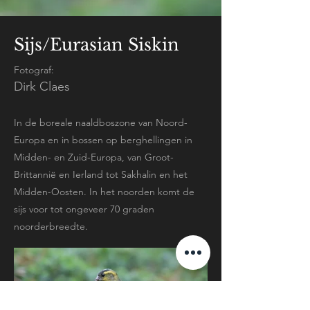
Sijs/Eurasian Siskin
Fotograf:
Dirk Claes
In de boreale naaldboszone van Noord-
Europa en in bossen op berghellingen in
Midden- en Zuid-Europa, van Groot-
Brittannië en Ierland tot Sakhalin en het
Midden-Oosten. In het noorden komt de
sijs voor tot ongeveer 70 graden
noorderbreedte.