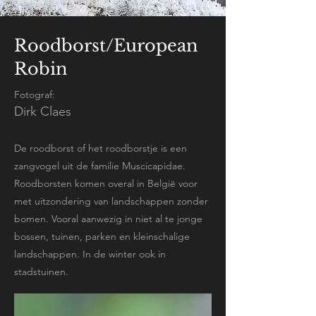
Roodborst/European
Robin
Fotograf:
Dirk Claes
De roodborst of het roodborstje is een
zangvogel uit de familie Muscicapidae.
Roodborsten komen overal in België voor
met uitzondering van landschappen zonder
bomen. Vooral aanwezig in niet al te jonge
bossen, tuinen, parken en kleinschalige
landschappen. In de winter ook in
stadstuinen.