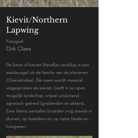
Kievit/Northern
Lapwing
Fotograf:
Dirk Claes
De kievit of kieviet (Vanellus vanellus) is een
weidevogel uit de familie van de plevieren
(Charadriidae). De naam wordt meestal
uitgesproken als kieviet. Leeft in zo open
mogelijk landschap, vrijwel uitsluitend
agrarisch gebied (graslanden en akkers).
Zeer kleine aantallen broeden nog steeds in
duinen, op kwelders en op natte heide en
hoogveen.