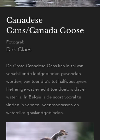
Canadese
Gans/Canada Goose
Fotograf:
Dirk Claes
De Grote Canadese Gans kan in tal van
verschillende leefgebieden gevonden
worden; van toendra's tot halfwoestijnen.
Het enige wat er echt toe doet, is dat er
water is. In België is de soort vooral te
vinden in vennen, veenmoerassen en
waterrijke graslandgebieden.