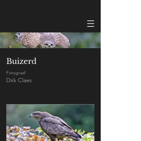
Buizerd
Fotograaf
Dirk Claes