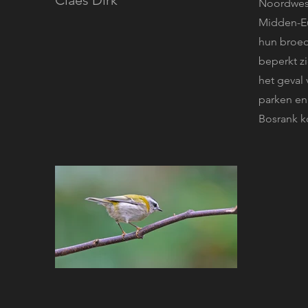
Claes Dirk
Noordwest-
Midden-Eu
hun broed
beperkt zi
het geval
parken en
Bosrank k