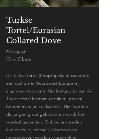
Turkse
Tortel/Eurasian
Collared Dove
Fotograaf:
Dirk Claes
De Turkse tortel (Streptopelia decaocto) is
een duif die in Noordwest-Europa vrij
algemeen voorkomt. Het leefgebied van de
Turkse tortel bestaat uit tuinen, parken,
boerenerven en stadscentra. Hier worden
de jongen groot gebracht en wordt het
voedsel gevonden. Ook buiten steden
kunnen ze bij menselijke bebouwing
(boerenerven) worden aangetroffen.