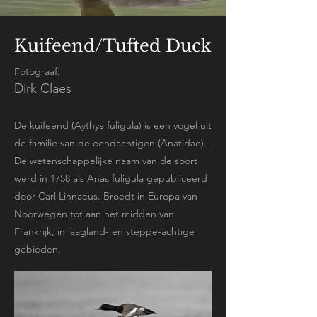
Kuifeend/Tufted Duck
Fotograaf:
Dirk Claes
De kuifeend (Aythya fuligula) is een vogel uit
de familie van de eendachtigen (Anatidae).
De wetenschappelijke naam van de soort
werd in 1758 als Anas fuligula gepubliceerd
door Carl Linnaeus. Broedt in Europa van
Noorwegen tot aan het midden van
Frankrijk, in laagland- en steppe-achtige
gebieden.